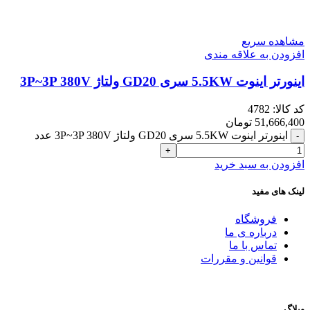
مشاهده سریع
افزودن به علاقه مندی
اینورتر اینوت 5.5KW سری GD20 ولتاژ 3P~3P 380V
کد کالا:
4782
51,666,400
تومان
اینورتر اینوت 5.5KW سری GD20 ولتاژ 3P~3P 380V عدد
افزودن به سبد خرید
لینک های مفید
فروشگاه
درباره ی ما
تماس با ما
قوانین و مقررات
وبلاگ