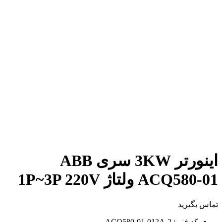
اینورتر 3KW سری ABB
ACQ580-01 ولتاژ 1P~3P 220V
تماس بگیرید
کد فنی: ACQ580-01-012A-2