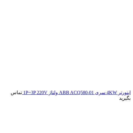
اینورتر 4KW سری ABB ACQ580-01 ولتاژ 1P~3P 220V
تماس
بگیرید