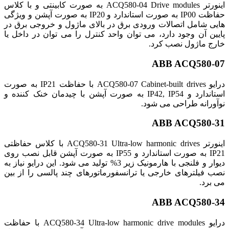
اینورتر ACQ580-04 Drive modules به صورت کابینتی و با کلاس
حفاظت IP00 به صورت استاندارد و IP20 به صورت آپشن و ویژگی
هایی شامل اتصالات ورودی برق در بالای ماژول و خروجی برق در
پایین آن وجود دارد، می توان واحد کنترل را می توان در داخل یا
خارج ماژول نصب کرد.
ABB ACQ580-07
درایو ACQ580-07 Cabinet-built drives با حفاظت IP21 به صورت
استاندارد و IP42, IP54 به صورت آپشن با چیدمان خنک کننده و
نوآورانه طراحی می شود.
ABB ACQ580-31
اینورتر ACQ580-31 Ultra-low harmonic drives با کلاس حفاظتی
IP21 به صورت استاندارد و IP55 به صورت آپشن قابل نصب روی
دیوار و فلنجی با هارمونیک زیر 3% تولید می شود. این درایو نیاز به
نصب فیلترهای خارجی یا ترانسفورماتورهای چند پالسی را از بین
می برد.
ABB ACQ580-34
درایو ACQ580-34 Ultra-low harmonic drive modules با حفاظت