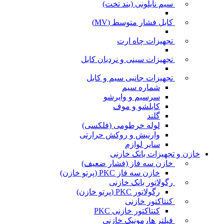
سیم نایلونی (بند تخت)
کابل فشار متوسط (MV)
تجهیزات چاه ارت
تجهیزات سینی و نردبان کابل
تجهیزات جانبی سیم و کابل
شماره سیم
سرسیم و وایرشو
کابلشو و موف
گلند
لوله خرطومی (فلکسی)
وارنیش و روکش حرارتی
سایر لوازم
خازن و تجهیزات بانک خازنی
خازن سه فاز (فشار ضعیف)
خازن سه فاز PKC (پرتو خازن)
رگولاتور بانک خازنی
رگولاتور PKC (پرتو خازن)
کنتاکتور خازنی
کنتاکتور خازنی PKC
فیلتر هارمونیک خازنی