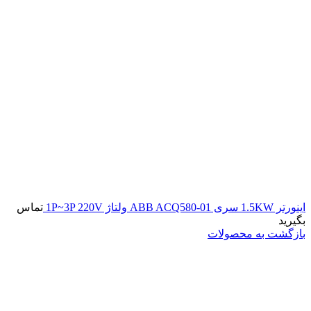
اینورتر 1.5KW سری ABB ACQ580-01 ولتاژ 1P~3P 220V
تماس
بگیرید
بازگشت به محصولات