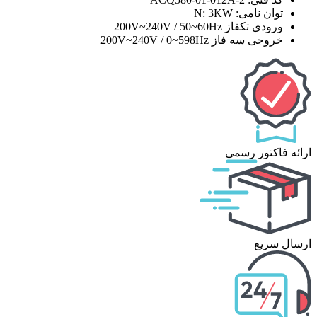
توان نامی: N: 3KW
ورودی تکفاز 200V~240V / 50~60Hz
خروجی سه فاز 200V~240V / 0~598Hz
ارائه فاکتور رسمی
ارسال سریع