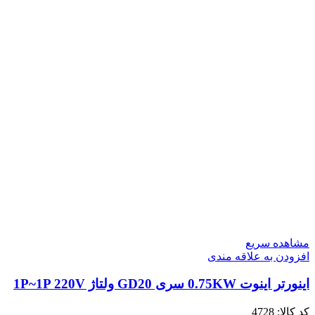
مشاهده سریع
افزودن به علاقه مندی
اینورتر اینوت 0.75KW سری GD20 ولتاژ 1P~1P 220V
کد کالا:
4728