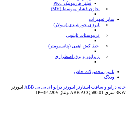
فیلتر هارمونیک PKC
خازن فشار متوسط (MV)
سایر تجهیزات
انرژی خورشیدی (سولار)
ترموستات تابلویی
خط کش اهمی (پتانسیومتر)
ژنراتور و برق اضطراری
تامین محصولات خاص
وبلاگ
خانه
درایو و سافت استارتر
اینورتر
درایو ای بی بی ABB
اینورتر
3KW سری ABB ACQ580-01 ولتاژ 1P~3P 220V