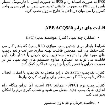
IP00 به صورت استاندارد و IP20 به صورت آپشن با هارمونیک بسیار
پایین (زیر 3%) به صورت کابینتی تولید می شود. در این سری واحد
کنترل را می توان در داخل یا خارج ماژول نصب کرد.
قابلیت های درایو ABB ACQ580
عملکرد چند پمپی (کنترل هوشمند پمپ) (IPC)
شرایط پایدار برای چندین پمپ موازی (تا 8 پمپ) که باهم کار می
کنند حفظ می کند. همچنین قابلیت بهینه سازی سرعت و تعداد پمپ
های مورد نیاز را باتوجه به متغییر بودن جریان یا فشار دارد. این
قابلیت می تواند به عملکرد مداوم سیستم های چند پمپی نیز در
صورت خرابی یا تعمیر یک یا چند پمپ عملکرد کمک کند.
کنترل تک پمپ (PFC): یک درایو متصل به یک پمپ با امکان اتصال
حداکثر 6 پمپ DOL به سیستم برای برآورده کردن نیازها.
کنترل پمپ نرم (SPFC): همانند PFC است، اما درایو هنگام راه
اندازی به یک پمپ جدید متصل می شود و شتاب گیری نرم را امکان
پذیر می کند.
محاسبه جریان و هد بدون سنسور