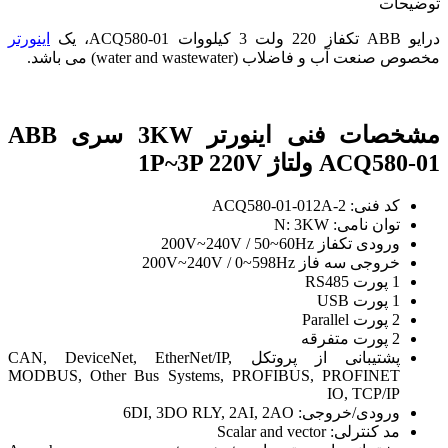
توضیحات
درایو ABB تکفاز 220 ولت 3 کیلووات ACQ580-01، یک
اینورتر
مخصوص صنعت آب و فاضلاب (water and wastewater) می باشد.
مشخصات فنی اینورتر 3KW سری ABB
ACQ580-01 ولتاژ 1P~3P 220V
کد فنی: ACQ580-01-012A-2
توان نامی: N: 3KW
ورودی تکفاز 200V~240V / 50~60Hz
خروجی سه فاز 200V~240V / 0~598Hz
1 پورت RS485
1 پورت USB
2 پورت Parallel
2 پورت متفرقه
پشتیبانی از پروتکل CAN, DeviceNet, EtherNet/IP,
MODBUS, Other Bus Systems, PROFIBUS, PROFINET
IO, TCP/IP
ورودی/خروجی: 6DI, 3DO RLY, 2AI, 2AO
مد کنترلی: Scalar and vector