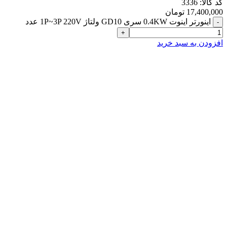
کد کالا:
3336
17,400,000
تومان
اینورتر اینوت 0.4KW سری GD10 ولتاژ 1P~3P 220V عدد
افزودن به سبد خرید