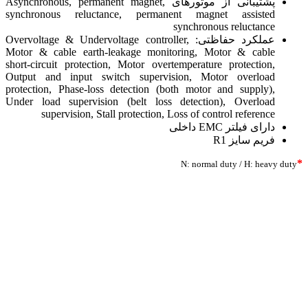
پشتیبانی از موتورهای Asynchronous, permanent magnet,
synchronous reluctance, permanent magnet assisted
synchronous reluctance
عملکرد حفاظتی: Overvoltage & Undervoltage controller,
Motor & cable earth-leakage monitoring, Motor & cable
short-circuit protection, Motor overtemperature protection,
Output and input switch supervision, Motor overload
protection, Phase-loss detection (both motor and supply),
Under load supervision (belt loss detection), Overload
supervision, Stall protection, Loss of control reference
دارای فیلتر EMC داخلی
فریم سایز R1
*
N: normal duty / H: heavy duty