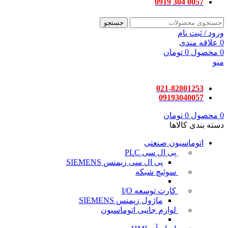
0057‌ 304‌ 0919
جستجو
ورود / ثبت نام
0
علاقه مندی
0
محصول
0
تومان
منو
021-82801253
09193040057
0
محصول
0
تومان
دسته بندی کالاها
اتوماسیون صنعتی
پی ال سی PLC
پی ال سی زیمنس SIEMENS
سوئیچ شبکه
کارت توسعه I/O
ماژول زیمنس SIEMENS
لوازم جانبی اتوماسیون