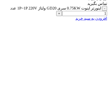
تماس بگیرید
اینورتر اینوت 0.75KW سری GD20 ولتاژ 1P~1P 220V عدد
افزودن به سبد خرید