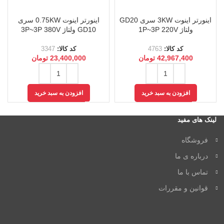
اینورتر اینوت 3KW سری GD20
اینورتر اینوت 0.75KW سری
ولتاژ 1P~3P 220V
GD10 ولتاژ 3P~3P 380V
کد کالا:
4763
کد کالا:
3347
42,967,400
تومان
23,400,000
تومان
افزودن به سبد خرید
افزودن به سبد خرید
لینک های مفید
فروشگاه
درباره ی ما
تماس با ما
قوانین و مقررات