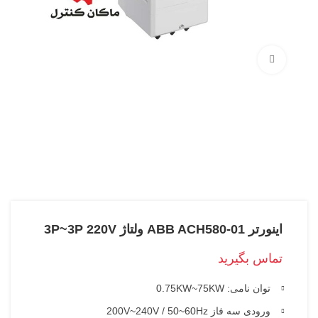
بزرگنمایی تصویر
اینورتر ABB ACH580-01 ولتاژ 3P~3P 220V
تماس بگیرید
توان نامی: 0.75KW~75KW
ورودی سه فاز 200V~240V / 50~60Hz