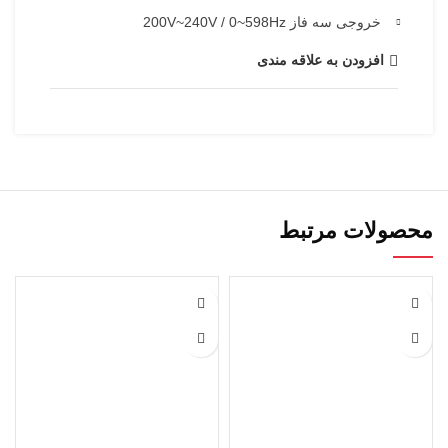
خروجی سه فاز 200V~240V / 0~598Hz
افزودن به علاقه مندی
محصولات مرتبط