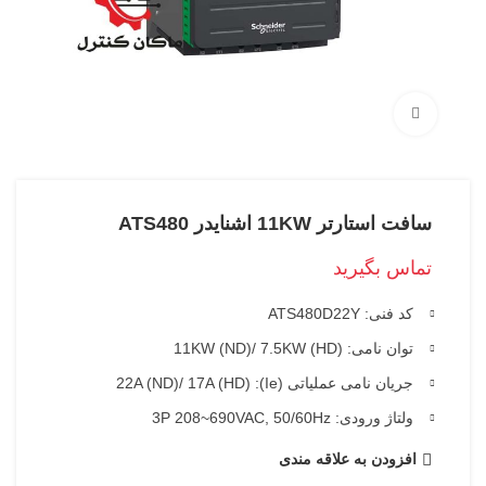
بزرگنمایی تصویر
سافت استارتر 11KW اشنایدر ATS480
تماس بگیرید
کد فنی: ATS480D22Y
توان نامی: 11KW (ND)/ 7.5KW (HD)
جریان نامی عملیاتی (Ie): 22A (ND)/ 17A (HD)
ولتاژ ورودی: 3P 208~690VAC, 50/60Hz
افزودن به علاقه مندی