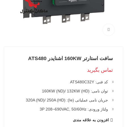
بزرگنمایی تصویر
سافت استارتر 160KW اشنایدر ATS480
تماس بگیرید
کد فنی: ATS480C32Y
توان نامی: 160KW (ND)/ 132KW (HD)
جریان نامی عملیاتی (Ie): 320A (ND)/ 250A (HD)
ولتاژ ورودی: 3P 208~690VAC, 50/60Hz
افزودن به علاقه مندی