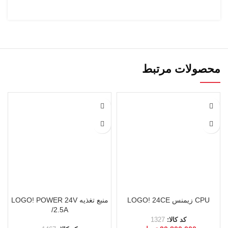
محصولات مرتبط
CPU زیمنس LOGO! 24CE
منبع تغذیه LOGO! POWER 24V
/2.5A
کد کالا:
1327