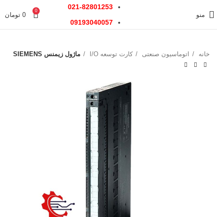
021-82801253
0
منو
0
تومان
09193040057
خانه
اتوماسیون صنعتی
کارت توسعه I/O
ماژول زیمنس SIEMENS