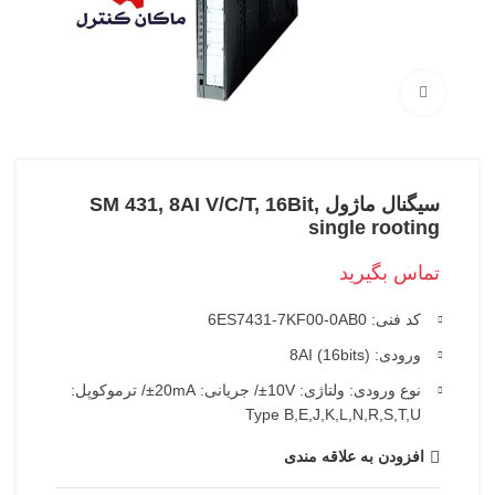
بزرگنمایی تصویر
سیگنال ماژول SM 431, 8AI V/C/T, 16Bit,
single rooting
تماس بگیرید
کد فنی: 6ES7431-7KF00-0AB0
ورودی: 8AI (16bits)
نوع ورودی: ولتاژی: 10V±/ جریانی: 20mA±/ ترموکوپل:
Type B,E,J,K,L,N,R,S,T,U
افزودن به علاقه مندی