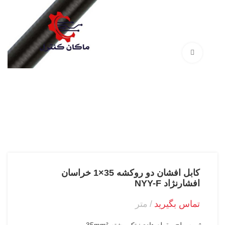
بزرگنمایی تصویر
کابل افشان دو روکشه 35×1 خراسان
افشارنژاد NYY-F
تماس بگیرید
متر
سطح مقطع هادی: تک رشته 35mm²