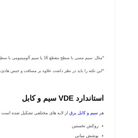
*
مثال: سیم مسی با سطح مقطع 16 یا سیم آلومینیومی با سطح مقطع 25 میلی متر، می تواند در فاصله 300 متر 26 آمپر را تحمل کند.
*
این نکته را باید در نظر داشت علاوه بر مسافت و جنس هادی،
استاندارد VDE سیم و کابل
هر
سیم و کابل برق
از لایه های مختلفی تشکیل شده است که 
روکش نخستین
پوشش میانی