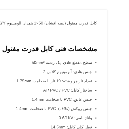
کابل قدرت مفتول (نیمه افشان) 50×1 همدان آلومینیوم NAYY به دلیل خصوصیات فیزیکی و الکتریکی خود برای انتقال برق قدرت در هوا و زمین کاربرد دارد.
مشخصات فنی کابل قدرت مفتول (نیمه افشان) 50×1 هم
سطح مقطع هادی: یک رشته 50mm²
جنس هادی: آلومینیوم کلاس 2
تعداد تار هر رشته: 19 تار با ضخامت 1.75mm
ساختار کابل: Al / PVC / PVC
جنس عایق: PVC با ضخامت 1.4mm
جنس روکش (غلاف): PVC با ضخامت 1.4mm
ولتاژ نامی: 0.6/1KV
قطر کلی کابل: 14.5mm