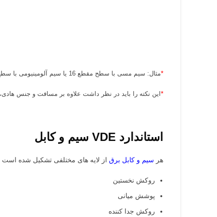
*
مثال: سیم مسی با سطح مقطع 16 یا سیم آلومینیومی با سطح مقطع 25 میلی متر، می تواند در فاصله 300 متر 26 آمپر را تحمل کند.
*
این نکته را باید در نظر داشت علاوه بر مسافت و جنس هادی،
استاندارد VDE سیم و کابل
هر
سیم و کابل برق
از لایه های مختلفی تشکیل شده است که 
روکش نخستین
پوشش میانی
روکش جدا کننده