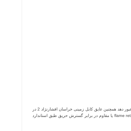
1.5×2 از جنس مس آنیل شده ساده با خلوص بالا می باشد که می تواند به خوبی جریان را از خود عبور دهد همچنین عایق کابل زمینی خراسان افشارنژاد 2 در
1.5 از جنس PVC می باشد که از گروه عایق های ترموپلاستیک (گرما نرم) محسوب می شوند که یکی از ویژگی های آن خاصیت flame retardant یا مقاوم در برابر گسترش حریق طبق استاندارد