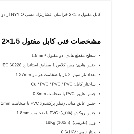
کابل مفتول 1.5×2 خراسان افشارنژاد مسی NYY-O از دو عدد سیم با هادی مس زمینی تشکیل شده است که در زمینه های گوناگون کاربرد دارد.
مشخصات فنی کابل مفتول 1.5×2 خراسان افشارنژاد مسی NYY-O
سطح مقطع هادی: دو مفتول 1.5mm²
جنس هادی: مس کلاس 1 مطابق استاندارد IEC 60228
تعداد تار سیم: 2 تار با ضخامت هر تار 1.37mm
ساختار کابل: Cu / PVC / PVC / PVC
جنس عایق: PVC با ضخامت 0.8mm
جنس عایق میانی (فیلر پرکننده): PVC با ضخامت 1mm
جنس روکش (غلاف): PVC با ضخامت 1.8mm
وزن (تقریبی): 19Kg (100m)
ولتاژ نامی: 0.6/1KV