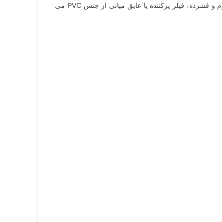
به طور خلاصه ساختار کلی این کابل به ترتیب شامل رشته های هادی از جنس مس کلاس 1، روکش هادی ها از جنس پی وی سی مقاوم و فشرده، فیلر پرکننده یا عایق میانی از جنس PVC می