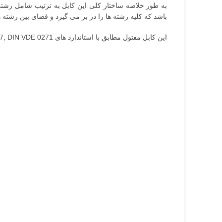
باشد که کلیه رشته ها را در بر می گیرد و فضای بین رشته ها و 
این کابل مفتول مطابق با استاندارد های IEC 60227, IEC 60228, ISIR 607, DIN VDE 0271 می باشد.