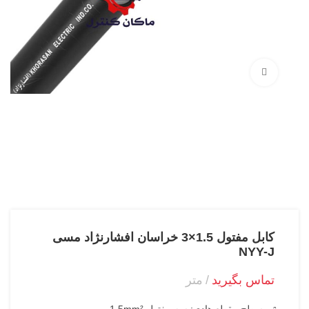
بزرگنمایی تصویر
کابل مفتول 1.5×3 خراسان افشارنژاد مسی
NYY-J
تماس بگیرید
متر
سطح مقطع هادی: سه مفتول 1.5mm²