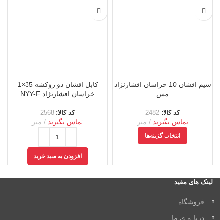
سیم افشان 10 خراسان افشارنژاد
کابل افشان دو روکشه 35×1
مس
خراسان افشارنژاد NYY-F
کد کالا:
2482
کد کالا:
2568
تماس بگیرید
متر
تماس بگیرید
متر
انتخاب گزینه‌ها
افزودن به سبد خرید
لینک های مفید
فروشگاه
درباره ی ما