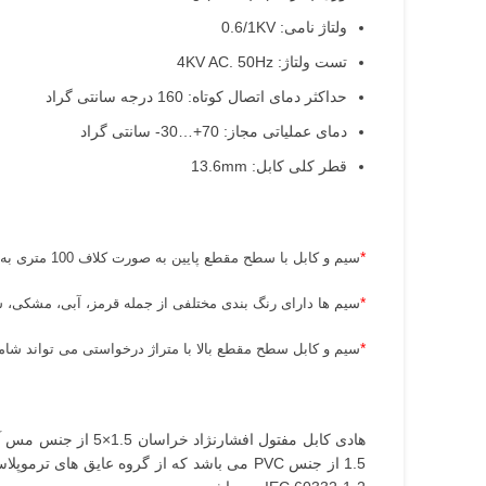
ولتاژ نامی: 0.6/1KV
تست ولتاژ: 4KV AC. 50Hz
حداکثر دمای اتصال کوتاه: 160 درجه سانتی گراد
دمای عملیاتی مجاز: 70+…30- سانتی گراد
قطر کلی کابل: 13.6mm
*
سیم و کابل با سطح مقطع پایین به صورت کلاف 100 متری به فروش می رسد.
*
سیم ها دارای رنگ بندی مختلفی از جمله قرمز، آبی، مشکی، س
*
سیم و کابل سطح مقطع بالا با متراژ درخواستی می تواند شامل
هادی کابل مفتول افشارنژاد خراسان 1.5×5 از جنس مس آنیل شده ساده با خلوص بالا می باشد که می تواند به خوبی جریان را از خود عبور دهد همچنین عایق