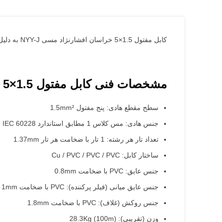
کابل مفتول 1.5×5 خراسان افشارنژاد مسی NYY-J به دلیل طراحی 5 رشته و مستقل بودن هر رشته در پروژه های توزیع برق و انتقال جریان بسیار پرکاربرد می باشد.
مشخصات فنی کابل مفتول 1.5×5 خراسان افشارنژاد مسی NYY-J
سطح مقطع هادی: پنج مفتول 1.5mm²
جنس هادی: مس کلاس 1 مطابق استاندارد IEC 60228
تعداد تار هر رشته: 1 تار با ضخامت هر تار 1.37mm
ساختار کابل: Cu / PVC / PVC / PVC
جنس عایق: PVC با ضخامت 0.8mm
جنس عایق میانی (فیلر پرکننده): PVC با ضخامت 1mm
جنس روکش (غلاف): PVC با ضخامت 1.8mm
وزن (تقریبی): 28.3Kg (100m)