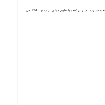
به طور خلاصه ساختار کلی این کابل به ترتیب شامل رشته های هادی از جنس مس کلاس 1، روکش هادی ها از جنس پی وی سی مقاوم و فشرده، فیلر پرکننده یا عایق میانی از جنس PVC می