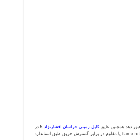
کابل زمینی خراسان افشارنژاد
5 در
1.5 از جنس PVC می باشد که از گروه عایق های ترموپلاستیک (گرما نرم) محسوب می شوند که یکی از ویژگی های آن خاصیت flame retardant یا مقاوم در برابر گسترش حریق طبق استاندارد