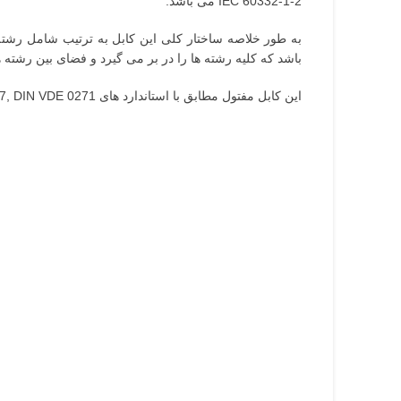
IEC 60332-1-2 می باشد.
باشد که کلیه رشته ها را در بر می گیرد و فضای بین رشته ها و 
این کابل مفتول مطابق با استاندارد های IEC 60227, IEC 60228, ISIR 607, DIN VDE 0271 می باشد.