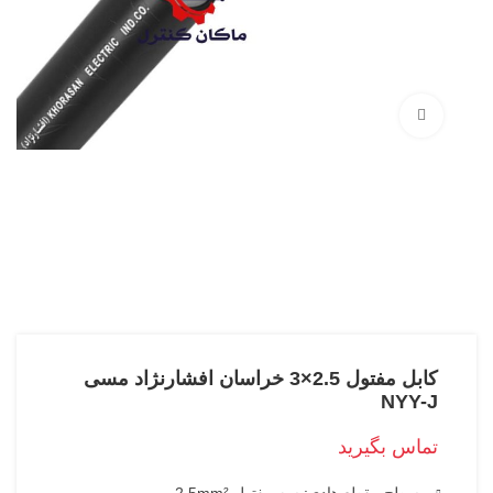
بزرگنمایی تصویر
کابل مفتول 2.5×3 خراسان افشارنژاد مسی
NYY-J
تماس بگیرید
سطح مقطع هادی: سه مفتول 2.5mm²