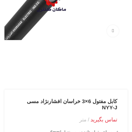
بزرگنمایی تصویر
کابل مفتول 6×3 خراسان افشارنژاد مسی
NYY-J
تماس بگیرید
متر
سطح مقطع هادی: سه مفتول 6mm²