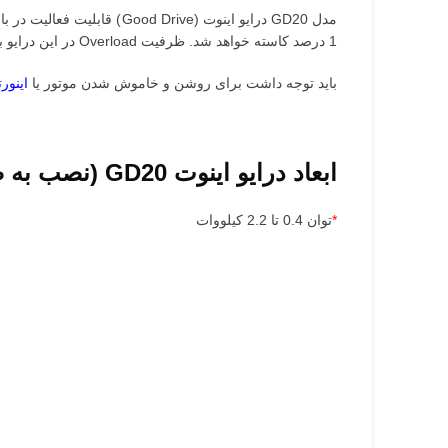
1 درصد کاسته خواهد شد. ظرفیت Overload در این درایو به صورت 150 درصد به مدت 1 دقیقه، 180 درصد به مدت 10 ثانیه و 200 درصد به مدت 1 ثانیه می باشد.
باید توجه داشت برای روشن و خاموش شدن موتور یا
اینورت
ابعاد درایو اینوت GD20 (نصب به صورت دیواری)
*
توان 0.4 تا 2.2 کیلووات