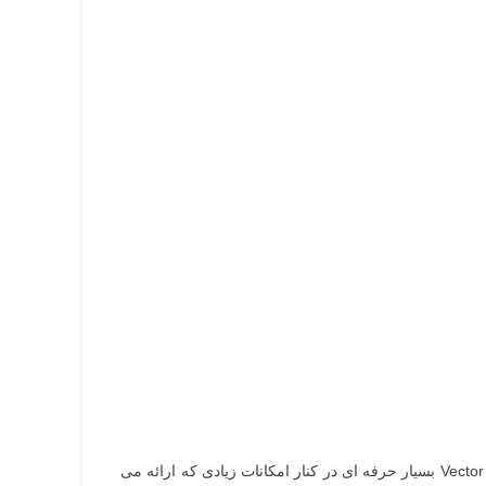
تولید شده است. این درایو با قابلیت Vector Control بسیار حرفه ای در کنار امکانات زیادی که ارائه می