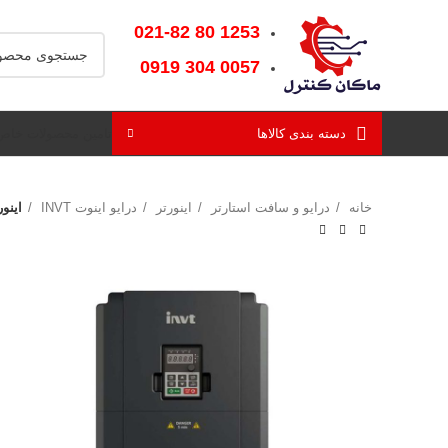
1253‌ 80‌ 021-82
0057‌ 304‌ 0919
دسته بندی کالاها
تامین محصولات خاص
خانه
درایو و سافت استارتر
اینورتر
درایو اینوت INVT
اینورتر اینوت