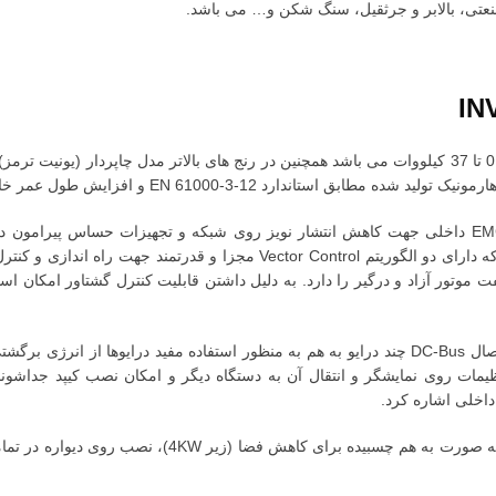
عتی، بالابر و جرثقیل، سنگ شکن و… می باشد.
قابلیت های این درایو می توان به کنترل برداری حرفه ای که دارای دو الگوریتم 
امکان اتصال DC-Bus چند درایو به هم به منظور استفاده مفید درایوها از 
نحوه نصب متنوع درایو GD20 که شامل نصب روی ریل و به ص