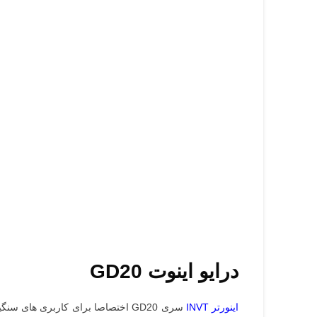
درایو اینوت GD20
اینورتر INVT
سری GD20 اختصاصا برای کاربری های سنگین و مناسب موتورهای