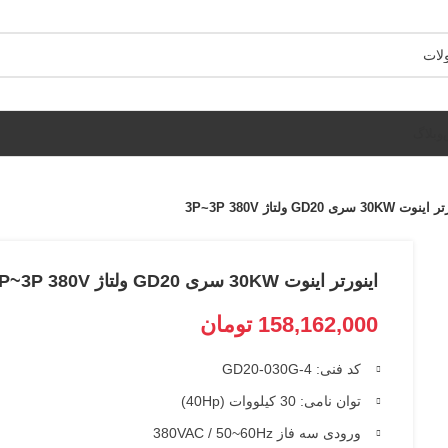
وبلاگ
 30KW سری GD20 ولتاژ 3P~3P 380V
اینورتر اینوت 30KW سری GD20 ولتاژ 3P~3P 380V
158,162,000
تومان
کد فنی: GD20-030G-4
توان نامی: 30 کیلووات (40Hp)
ورودی سه فاز 380VAC / 50~60Hz