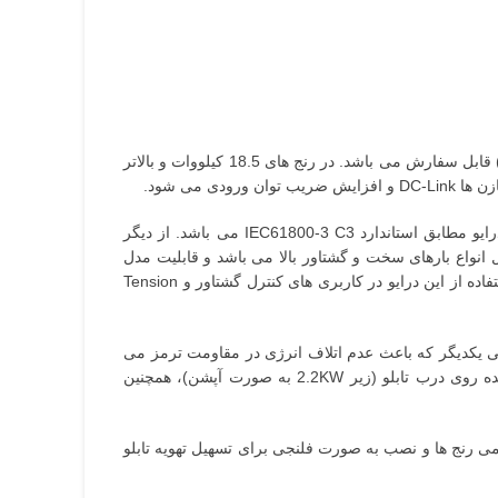
سری GD20 اینوت دارای یونیت ترمز داخلی در رنج های 0.4 تا 37 کیلووات می باشد همچنین در رنج های بالاتر مدل چاپردار (یونیت ترمز) قابل سفارش می باشد. در رنج های 18.5 کیلووات و بالاتر
مدل GD20 اینورتر اینوت (GOOD DRIVE) دارای فیلتر EMC داخلی جهت کاهش انتشار نویز روی شبکه و تجهیزات حساس پیرامون درایو مطابق استاندارد IEC61800-3 C3 می باشد. از دیگر
Vector Control مجزا و قدرتمند جهت راه اندازی و کنترل انواع بارهای سخت و گشتاور بالا می باشد و قابلیت مدل
سازی بسیار دقیق از موتور با Auto-Tune به دو صورت شفت موتور آزاد و درگیر را دارد. به دلیل داشتن قابلیت کنترل گشتاور امکان استفاده از این درایو در کاربری های کنترل گشتاور و Tension
انرژی برگشتی یکدیگر که باعث عدم اتلاف انرژی در مقاومت ترمز می
شود. از دیگر قابلیت های آن می توان به امکان ذخیره تنظیمات روی نمایشگر و انتقال آن به دستگاه دیگر و امکان نصب کیپد جداشونده روی درب تابلو (زیر 2.2KW به صورت آپشن)، همچنین
ورت به هم چسبیده برای کاهش فضا (زیر 4KW)، نصب روی دیواره در تمامی رنج ها و نصب به صورت فلنجی برای تسهیل تهویه تابلو