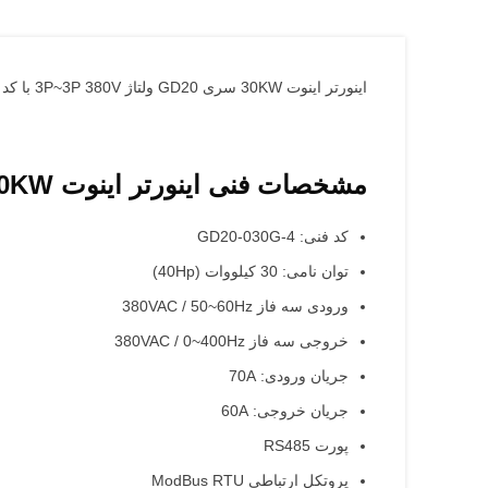
اینورتر اینوت 30KW سری GD20 ولتاژ 3P~3P 380V با کد فنی GD20-030G-4 یک درایو مناسب برای کاربری های سنگین می باشد.
مشخصات فنی اینورتر اینوت 30KW سری GD20 ولتاژ 3P~3P 380V
کد فنی: GD20-030G-4
توان نامی: 30 کیلووات (40Hp)
ورودی سه فاز 380VAC / 50~60Hz
خروجی سه فاز 380VAC / 0~400Hz
جریان ورودی: 70A
جریان خروجی: 60A
پورت RS485
پروتکل ارتباطی ModBus RTU