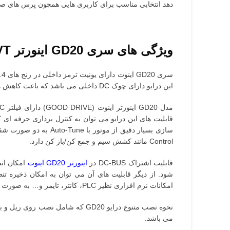
دهد انتخابی مناسب برای کاربری هایی همچون پرس های صن
ویژگی های سری GD20 اینورتر INVT
این درایو دارای چوک DC داخلی می باشد که باعث کاهش هارمونیک تولید شده مطابق استاندارد EN 61000-3-12 و افزایش طول عمر خازن ها DC-Link و افزایش ضریب توان ورودی می شود.
Control مانند کشش سیم و جمع کن/باز کن دارد.
قابلیت اشتراک DC-BUS در
اینورتر GD20 اینوت
امکانات نرم افزاری نظیر PLC، کانتر، تایمر و… به صورت داخلی اشاره کرد.
می باشد.