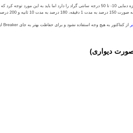
ر
از کنتاکتور به هیچ وجه استفاده نشود و برای حفاظت بهتر به جای Breaker از فیوز تند سوز aR (Fast fuse) استفاده شود.