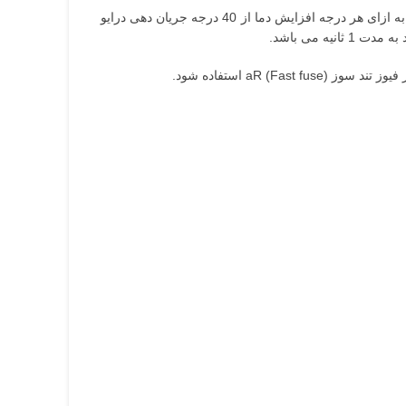
مدل GD20 درایو اینوت (Good Drive) قابلیت فعالیت در بازه دمایی 10- تا 50 درجه سانتی گراد را دارد اما باید به این مورد توجه کرد که به ازای هر درجه افزایش دما از 40 درجه جریان دهی درایو