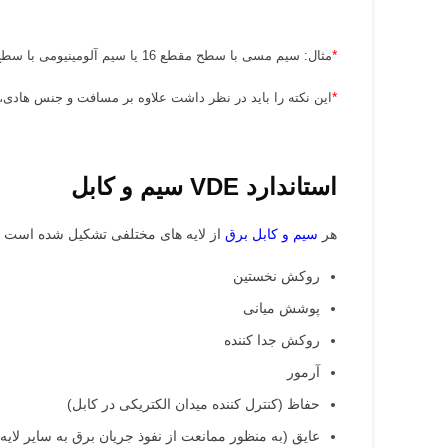
*
مثال: سیم مسی با سطح مقطع 16 یا سیم آلومینیومی با سطح مقطع 25 میلی متر، می تواند در فاصله 300 متر 26 آمپر را تحمل کند.
*
این نکته را باید در نظر داشت علاوه بر مسافت و جنس هادی،
استاندارد VDE سیم و کابل
هر
سیم و کابل برق
از لایه های مختلفی تشکیل شده است که 
روکش نخستین
پوشش میانی
روکش جدا کننده
آرمور
حفاظ (کنترل کننده میدان الکتریکی در کابل)
عایق (به منظور ممانعت از نفوذ جریان برق به سایر لایه 