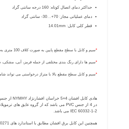
حداکثر دمای اتصال کوتاه: 160 درجه سانتی گراد
دمای عملیاتی مجاز: 70+…30- سانتی گراد
قطر کلی کابل: 14.01mm
*
سیم و کابل با سطح مقطع پایین به صورت کلاف 100 متری به فروش می رسد.
*
سیم ها دارای رنگ بندی مختلفی از جمله قرمز، آبی، مشکی، س
*
سیم و کابل سطح مقطع بالا با متراژ درخواستی می تواند شامل
هادی کابل افشان 4×5 خراسان افشارنژاد NYMHY از جنس مس آنیل شده ساده می باشد که می تواند به خوبی جریان را از خود عبور دهد همچنین عایق و روکش
IEC 60332-1-2 می باشد.
همچنین این کابل برق افشان مطابق با استاندارد های IEC 60227, IEC 60228, ISIR 607, DIN VDE 0271 می باشد.