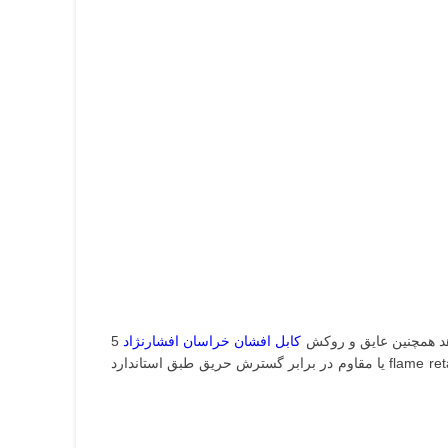
کابل افشان خراسان افشارنژاد
5
در 4 از جنس PVC می باشد که از گروه عایق های ترموپلاستیک (گرما نرم) محسوب می شوند که یکی از ویژگی های آن خاصیت flame retardant یا مقاوم در برابر گسترش حریق طبق استاندارد